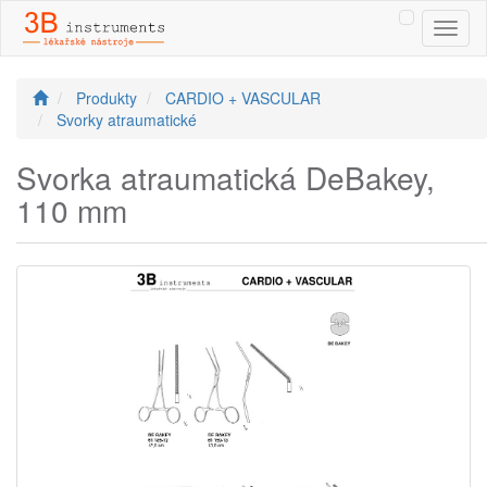
Toggl
naviga
Produkty
CARDIO + VASCULAR
Svorky atraumatické
Svorka atraumatická DeBakey,
110 mm