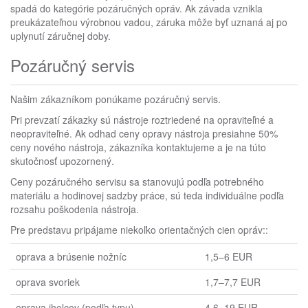
spadá do kategórie pozáručných opráv. Ak závada vznikla
preukázateľnou výrobnou vadou, záruka môže byť uznaná aj po
uplynutí záručnej doby.
Pozáručný servis
Našim zákazníkom ponúkame pozáručný servis.
Pri prevzatí zákazky sú nástroje roztriedené na opraviteľné a
neopraviteľné. Ak odhad ceny opravy nástroja presiahne 50%
ceny nového nástroja, zákazníka kontaktujeme a je na túto
skutočnosť upozornený.
Ceny pozáručného servisu sa stanovujú podľa potrebného
materiálu a hodinovej sadzby práce, sú teda individuálne podľa
rozsahu poškodenia nástroja.
Pre predstavu pripájame niekoľko orientačných cien opráv::
oprava a brúsenie nožníc
1,5–6 EUR
oprava svoriek
1,7–7,7 EUR
oprava ihelcov (podľa typu)
4,6–19 EUR