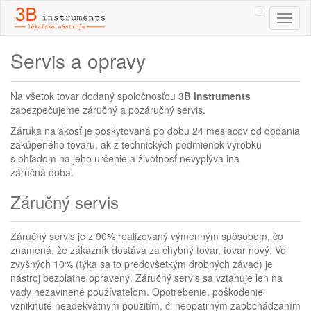
Toggl
naviga
Servis a opravy
Na všetok tovar dodaný spoločnosťou
3B instruments
zabezpečujeme záručný a pozáručný servis.
Záruka na akosť je poskytovaná po dobu 24 mesiacov od dodania
zakúpeného tovaru, ak z technických podmienok výrobku
s ohľadom na jeho určenie a životnosť nevyplýva iná
záručná doba.
Záručný servis
Záručný servis je z 90% realizovaný výmenným spôsobom, čo
znamená, že zákazník dostáva za chybný tovar, tovar nový. Vo
zvyšných 10% (týka sa to predovšetkým drobných závad) je
nástroj bezplatne opravený. Záručný servis sa vzťahuje len na
vady nezavinené používateľom. Opotrebenie, poškodenie
vzniknuté neadekvátnym použitím, či neopatrným zaobchádzaním