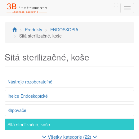
Toggl
naviga
Produkty
ENDOSKOPIA
Sitá sterilizačné, koše
Sitá sterilizačné, koše
Nástroje rozoberateľné
Ihelce Endoskopické
Klipovače
Sitá sterilizačné, koše
Všetky kategorie (22)