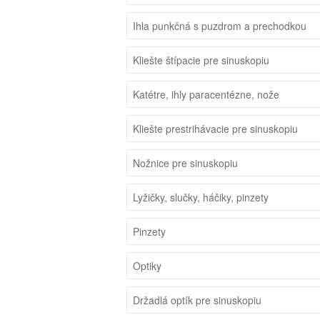
Ihla punkčná s puzdrom a prechodkou
Kliešte štípacie pre sinuskopiu
Katétre, ihly paracentézne, nože
Kliešte prestrihávacie pre sinuskopiu
Nožnice pre sinuskopiu
Lyžičky, slučky, háčiky, pinzety
Pinzety
Optiky
Držadlá optík pre sinuskopiu