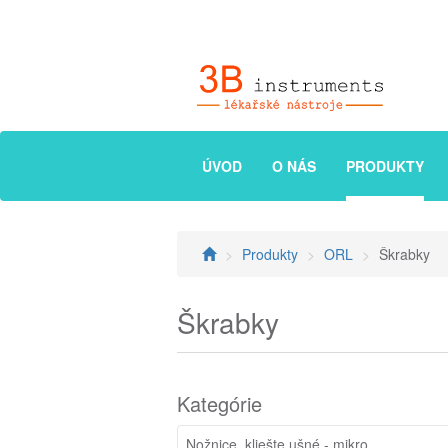
ÚVOD
O NÁS
PRODUKTY
Produkty
ORL
Škrabky
Škrabky
Kategórie
Nožnice, kliešte ušné - mikro