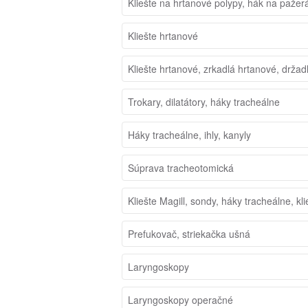
Kliešte na hrtanové polypy, hák na pažer
Kliešte hrtanové
Kliešte hrtanové, zrkadlá hrtanové, držad
Trokary, dilatátory, háky tracheálne
Háky tracheálne, ihly, kanyly
Súprava tracheotomická
Kliešte Magill, sondy, háky tracheálne, kli
Prefukovač, striekačka ušná
Laryngoskopy
Laryngoskopy operačné