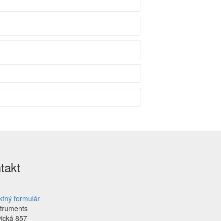
takt
ktný formulár
struments
vická 857