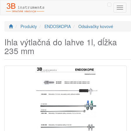
Toggl
naviga
Produkty
ENDOSKOPIA
Odsávačky kovové
Ihla výtlačná do lahve 1l, dĺžka
235 mm