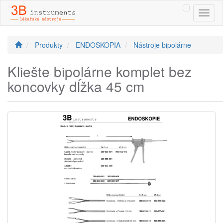
Toggl
naviga
Produkty
ENDOSKOPIA
Nástroje bipolárne
Kliešte bipolárne komplet bez
koncovky dĺžka 45 cm