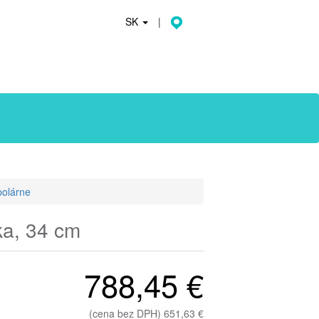
SK
|
polárne
ka, 34 cm
788,45 €
(cena bez DPH) 651,63 €