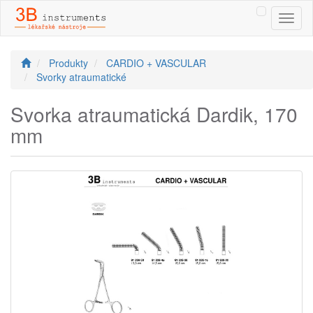
Toggl
naviga
Produkty
CARDIO + VASCULAR
Svorky atraumatické
Svorka atraumatická Dardik, 170
mm