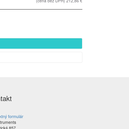
(cena bez DPH) 212,86 €
takt
ktný formulár
struments
vická 857