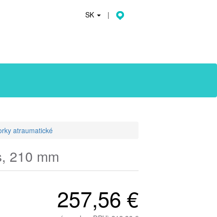
SK
|
orky atraumatické
s, 210 mm
257,56 €