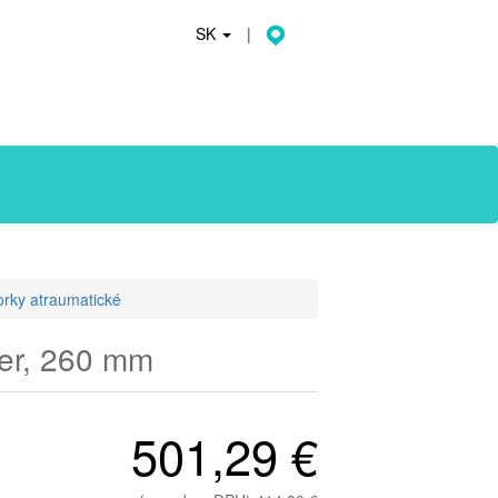
SK
|
orky atraumatické
er, 260 mm
501,29 €