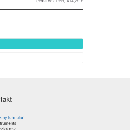
(cena bez DPH) 414,29 €
takt
ktný formulár
struments
vická 857