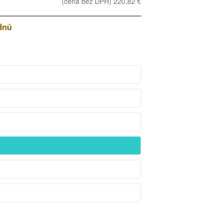
(cena bez DPH) 220,82 €
dnů