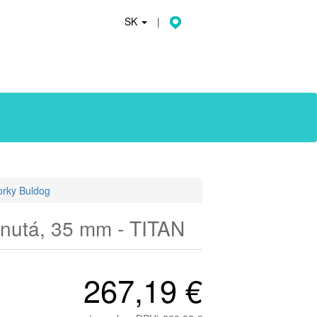
SK
|
orky Buldog
hnutá, 35 mm - TITAN
267,19 €