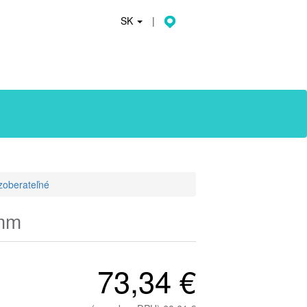
SK
|
zoberateľné
 mm
73,34 €