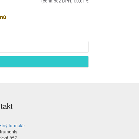
(cena bez DPH) 60,61 €
dnů
takt
ktný formulár
struments
vická 857