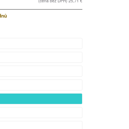
(cena bez DPH) 25,71 €
dnů