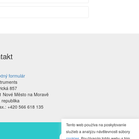
takt
ktný formulár
struments
vická 857
1 Nové Město na Moravě
 republika
Fax.: +420 566 618 135
Tento web používa na poskytovanie
služieb a analýzu návštevnosti súbory
cookies
. Používaním tohto webu s tým