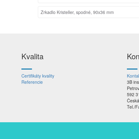
Zrkadlo Kristeller, spodné, 90x36 mm
Kvalita
Kon
Certifikáty kvality
Konta
Referencie
3B in
Petro
592 3
Česká
Tel./