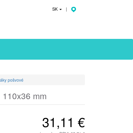
SK
|
páky pošvové
né, 110x36 mm
31,11 €