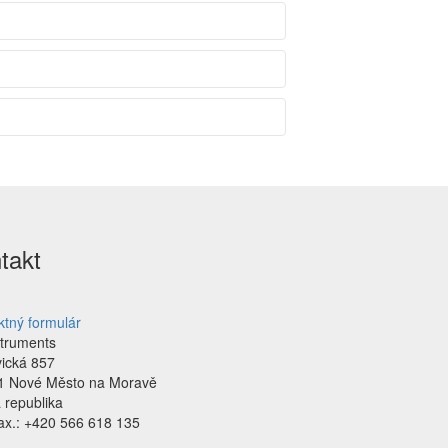
takt
ktný formulár
struments
vická 857
1 Nové Město na Moravě
 republika
Fax.: +420 566 618 135