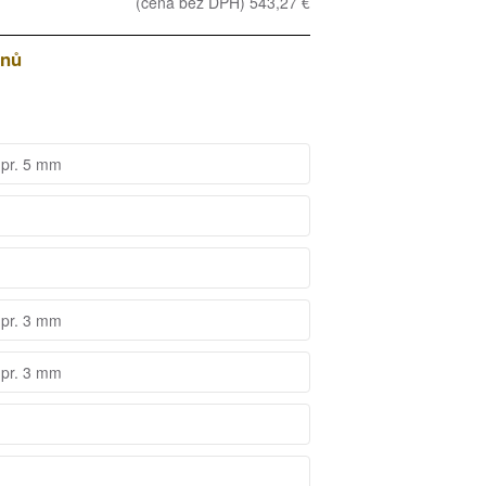
(cena bez DPH) 543,27 €
dnů
 pr. 5 mm
 pr. 3 mm
 pr. 3 mm