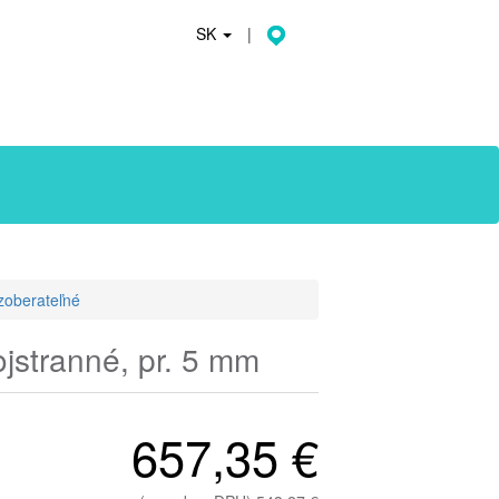
SK
|
zoberateľné
ojstranné, pr. 5 mm
657,35 €