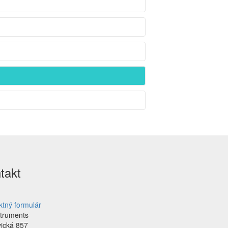
takt
ktný formulár
struments
vická 857