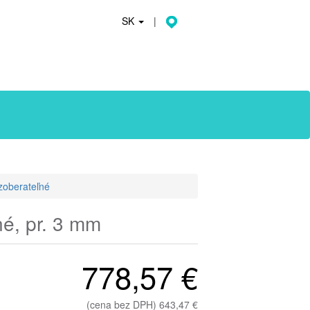
SK
|
zoberateľné
né, pr. 3 mm
778,57 €
(cena bez DPH) 643,47 €