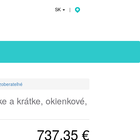
SK
|
zoberateľné
ke a krátke, okienkové,
737,35 €