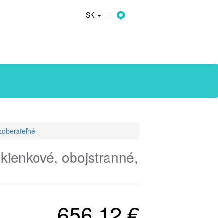
SK
|
zoberateľné
kienkové, obojstranné,
656,12 €