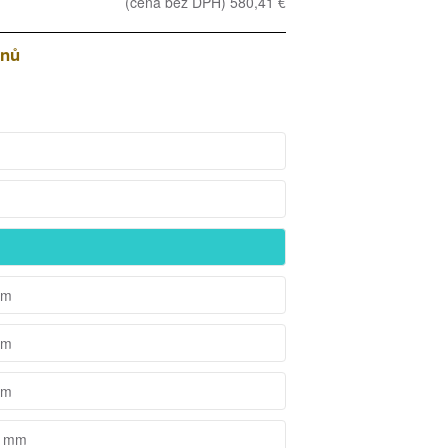
(cena bez DPH) 580,41 €
dnů
mm
mm
mm
5 mm