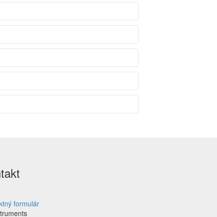
takt
ktný formulár
struments