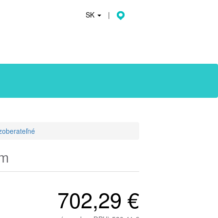
SK
|
zoberateľné
mm
702,29 €