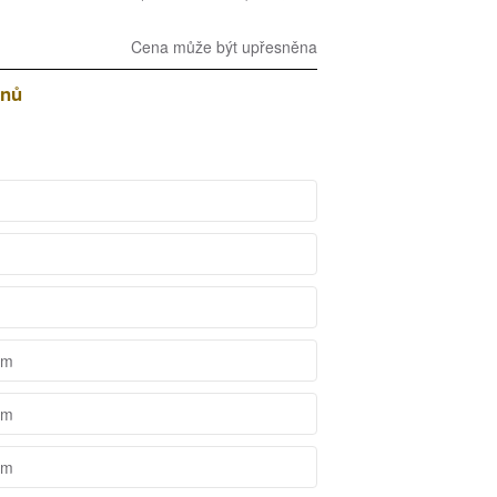
Cena může být upřesněna
dnů
mm
mm
mm